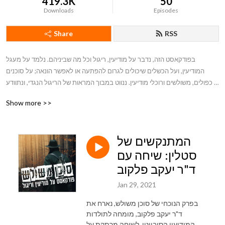
419.3K
50
Downloads
Episodes
Share
RSS
בפודקאסט הזה, נדבר על מודיעין, ריגול וכל מה שביניהם. נלמד על מעגל 
המודיעין, ועל הכשלים שיכולים לגרום להפתעה או לאפשר הונאה; על סוכנים 
כפולים, משולשים ורוכלי מודיעין. ננווט במבוך המראות של הריגול הנגדי, ונתוודע 
למפיצי פייק ניוז, נוכלים ומוכרי אשליות. ניגע גם בקשר בין מודיעין וספרות, ולבסוף, 
Show more >>
נצלול לתוך עולם המבצעים המיוחדים, הפעולה החשאית והפשע הפלילי. בין לבין 
נפגוש רבי מרגלים, קצינים, מנהיגים, סוכני שטח וטרוריסטים שונים, ונתוודע לכמה 
מפרשיות הריגול החשובות ביותר במאתיים השנים האחרונות.
המתנקשים של
סטלין: שיחה עם
ד"ר יעקב פלקוב
Jan 29, 2021
בפרק הנוכחי של סוכן משולש, נארח את
ד"ר יעקב פלקוב, מומחה לתולדות
המודיעין הסובייטי, לשיחה מרתקת על