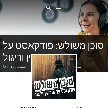
סוכן משולש: פודקאסט על
מודיעין וריגול
https://feed.podbean.com/dannyorbach/feed.xml