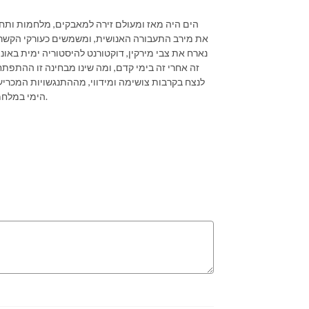
הים היה מאז ומעולם זירה למאבקים, מלחמות ותחרות
את מירב התעבורה האנושית, ומשמשים כעורקי הקשר של
נארח את צבי מירקין, דוקטורנט להיסטוריה ימית באוני
זה אחרי זה בימי קדם, ומה שינו מבחינה זו ההתפת
לנצח בקרבות צושימה ומידווי, מההתנגשויות המכריע
הימי במלחמה הקרה, ועל עתידו במאה ה-21 מול פיראטים, טרוריסטים ויתר מרעין בישין.